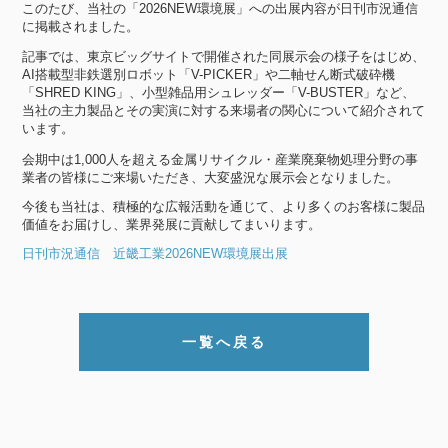
このたび、当社の「2026NEW環境展」への出展内容が日刊市況通信
に掲載されました。
記事では、東京ビッグサイトで開催された同展示会の様子をはじめ、
AI搭載型非鉄選別ロボット「V-PICKER」や二軸せん断式破砕機
「SHRED KING」、小型雑品用シュレッダー「V-BUSTER」など、
当社の主力製品とその実演に対する来場者の関心について紹介されて
います。
会期中は1,000人を超える金属リサイクル・産業廃棄物処理分野の事
業者の皆様にご来場いただき、大変盛況な展示会となりました。
今後も当社は、積極的な広報活動を通じて、より多くのお客様に製品
価値をお届けし、業界発展に貢献してまいります。
日刊市況通信 近畿工業2026NEW環境展出展
一覧へ戻る