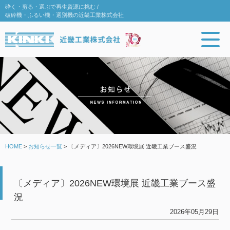
砕く・剪る・選ぶで再生資源に挑む /
破砕機・ふるい機・選別機の近畿工業株式会社
HOME
>
お知らせ一覧
>
〔メディア〕2026NEW環境展 近畿工業ブース盛況
〔メディア〕2026NEW環境展 近畿工業ブース盛
況
2026年05月29日