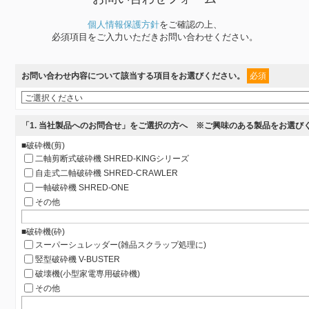
個人情報保護方針
をご確認の上、
必須項目をご入力いただきお問い合わせください。
お問い合わせ内容について該当する項目をお選びください。
必須
「1. 当社製品へのお問合せ」をご選択の方へ ※ご興味のある製品をお選び
■破砕機(剪)
二軸剪断式破砕機 SHRED-KINGシリーズ
自走式二軸破砕機 SHRED-CRAWLER
一軸破砕機 SHRED-ONE
その他
■破砕機(砕)
スーパーシュレッダー(雑品スクラップ処理に)
竪型破砕機 V-BUSTER
破壊機(小型家電専用破砕機)
その他