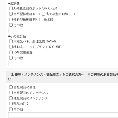
■選別機
AI搭載選別ロボット V-PICKER
水平型振動篩 NLH
省エネ型振動篩 FLH
傾斜型振動篩 KR
脱水篩
その他
■その他製品
太陽光パネル処理設備 ReSola
移動式ユニットプラント K-CUBE
RPF製造装置
その他
「2. 修理・メンテナンス・部品注文」をご選択の方へ ※ご興味のある製品
い
当社製品の修理
当社製品のメンテナンス
他社製品のメンテナンス
部品の注文
その他