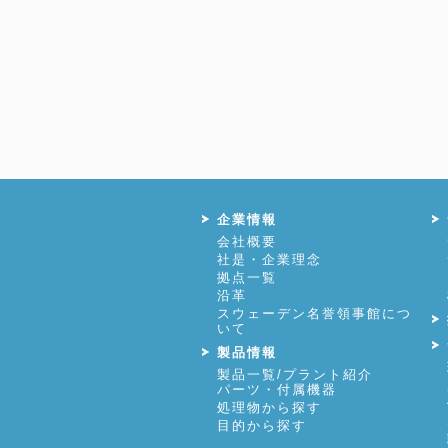
企業情報
会社概要
社是・企業理念
拠点一覧
沿革
スウェーデン名誉領事館につ
いて
製品情報
製品一覧/プラント紹介
パーツ・付属機器
処理物から探す
目的から探す