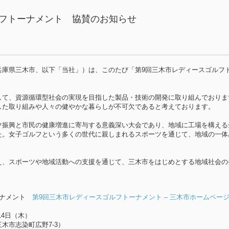
ルフトーナメント 協賛のお知らせ
兵庫県三木市、以下「当社」）は、このたび「第9回三木市レディースゴルフ
して、資源循環型社会の実現を目指した製品・技術の開発に取り組んでおりま
した取り組みや人々の健やかな暮らしが不可欠であると考えております。
ツ振興と市民の健康増進に寄与する意義深い大会であり、地域に工場を構える
た。女子ゴルフという多くの世代に親しまれるスポーツを通じて、地域の一体
え、スポーツや地域活動への支援を通じて、三木市をはじめとする地域社会の
ーナメント
第9回三木市レディースゴルフトーナメント – 三木市ホームペー
14日（木）
木市志染町広野7-3）