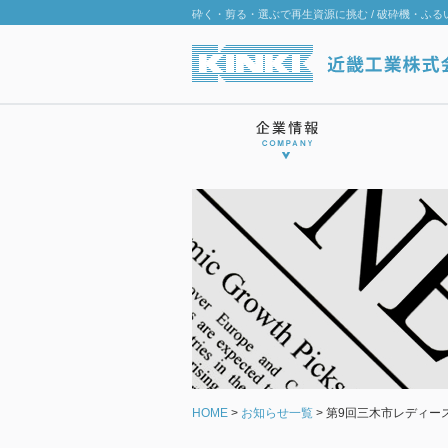
砕く・剪る・選ぶで再生資源に挑む /
破砕機・ふる
企業情報
製品情報
サポート
採用情報
サステナビリティ
ENGLISH
/
CHINESE
HOME
>
お知らせ一覧
>
第9回三木市レディー