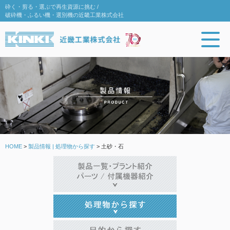
砕く・剪る・選ぶで再生資源に挑む /
破砕機・ふるい機・選別機の近畿工業株式会社
HOME
>
製品情報 | 処理物から探す
>
土砂・石