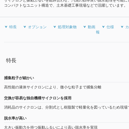
サイクロンと振動ふるいを組み合わせ、汚泥の効率良い脱水処理を可能に
コンパクトなユニット構造で、土木基礎工事現場などで活躍しています。
特長
オプション
処理対象物
動画
仕様
カ
報
特長
捕集粒子が細かい
高性能の液体サイクロンにより、微小な粒子まで捕集分離
交換が容易な独自機構サイクロンを採用
消耗品のサイクロンは、分割式とし樹脂製で軽量化を図っているため現場
脱水率が高い
大きい振動力を持つ振動ふるいにより高い脱水率を実現