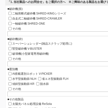
「1. 当社製品へのお問合せ」をご選択の方へ ※ご興味のある製品をお選び
■破砕機(剪)
二軸剪断式破砕機 SHRED-KINGシリーズ
自走式二軸破砕機 SHRED-CRAWLER
一軸破砕機 SHRED-ONE
その他
■破砕機(砕)
スーパーシュレッダー(雑品スクラップ処理に)
竪型破砕機 V-BUSTER
破壊機(小型家電専用破砕機)
その他
■選別機
AI搭載選別ロボット V-PICKER
水平型振動篩 NLH
省エネ型振動篩 FLH
傾斜型振動篩 KR
脱水篩
その他
■その他製品
太陽光パネル処理設備 ReSola