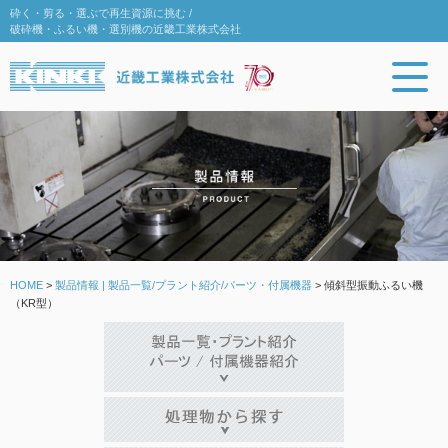
砕く・剪る・選ぶで再生資源に挑む /
破砕機・ふるい機・選別機の近畿工業株式会社
HOME
>
製品情報 | 製品一覧/プラント紹介/パーツ・付属機器
>
傾斜型振動ふるい機
（KR型）