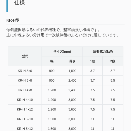
仕様
KR-H型
傾斜型振動ふるいの代表機種で、堅牢頑強な機構です。
主に中魂ふるい分け用で一次破砕後のふるい分けに適しています。
サイズ(mm)
所要電力(kW)
型式
幅
長さ
1段
2段
KR-H 3×6
900
1,800
3.7
3.7
KR-H 3×8
900
2,400
3.7
5.5
KR-H 4×8
1,200
2,400
7.5
7.5
KR-H 4×10
1,200
3,000
7.5
7.5
KR-H 4×12
1,200
3,600
7.5
7.5
KR-H 5×10
1,500
3,000
11
11
KR-H 5×12
1,500
3,600
11
11