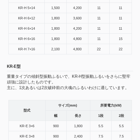
KR-H 5×14
1,500
4,200
11
11
KR-H 6×12
1,800
3,600
11
11
KR-H 6×14
1,800
4,200
11
11
KR-H 6×16
1,800
4,800
11
15
KR-H 7×16
2,100
4,800
22
22
KR-E型
重量タイプの傾斜型振動ふるいで、KR-H型振動ふるいをさらに堅牢
頑強に設計したものです。
主に、1次あるいは2次破砕前の大魂のふるいわけに適しています。
サイズ(mm)
所要電力(kW)
型式
幅
長さ
1段
2段
KR-E 3×6
900
1,800
5.5
5.5
KR-E 3×8
900
2,400
7.5
7.5